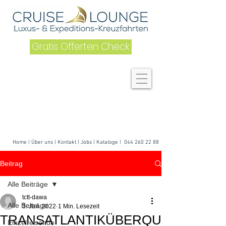
Gratis Offerten Check
Home
|
Über uns
| K
ontakt
|
Jobs
|
Kataloge
|
044 260 22 88
Beitrag
Alle Beiträge
tctt-dawa
Alle Beiträge
3. Jan. 2022
1 Min. Lesezeit
TRANSATLANTIKÜBERQU
Einzelreisende