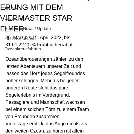
ERUNG MIT DEM
Aktionen
VIERMASTER STAR
Expedition
FLYER
Reederei News / Update
26. März bis 15. April 2022, bis 
Fluss-Kreuzfahrt
31.01.22 20 % Frühbucherrabatt
Ozeankreuzfahrten
Ozeanüberquerungen zählen zu den 
letzten Abenteuern unserer Zeit und 
lassen das Herz jedes Segelfreundes 
höher schlagen. Mehr als bei jeder 
anderen Route steht das pure 
Segelerlebnis im Vordergrund. 
Passagiere und Mannschaft wachsen 
bei einem solchen Törn zu einem Team 
von Freunden zusammen. 
Viele Tage erblickt das Auge nichts als 
den weiten Ozean, zu hören ist allein 