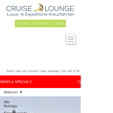
Gratis Offerten Check
Home
|
Über uns
| K
ontakt
|
Jobs
|
Kataloge
|
044 260 22 88
NEWS & SPECIALS
Aktionen
Alle
Beiträge