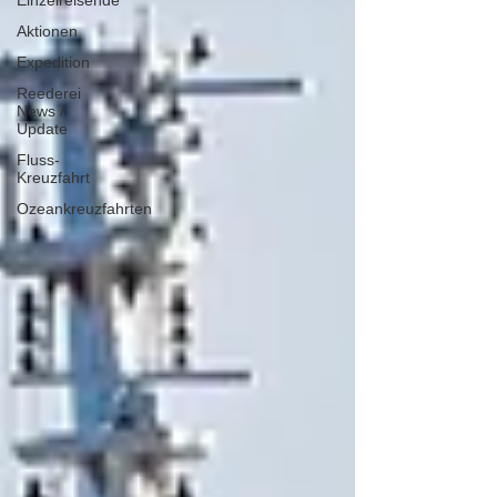
Einzelreisende
Aktionen
Expedition
Reederei
News /
Update
Fluss-
Kreuzfahrt
Ozeankreuzfahrten