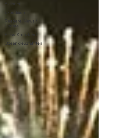
Aktionen
Expedition
Reederei News /
Update
Fluss-Kreuzfahrt
Ozeankreuzfahrten