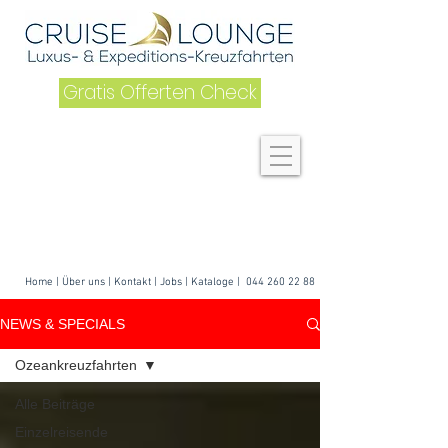
Gratis Offerten Check
Home
|
Über uns
| K
ontakt
|
Jobs
|
Kataloge
|
044 260 22 88
NEWS & SPECIALS
Ozeankreuzfahrten
Alle Beiträge
Einzelreisende