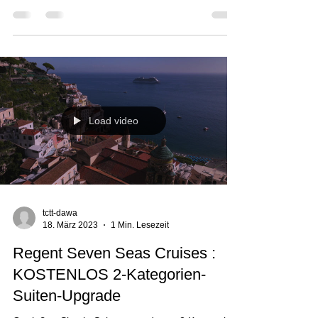
Entdecken Sie die Auswahl an über 90
Kreuzfahrten. Ponant offeriert Ihnen
Doppelkabinen zur Einzelbelegung und schenken
Ihnen den...
Load video
tctt-dawa
18. März 2023
1 Min. Lesezeit
Regent Seven Seas Cruises :