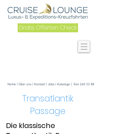
Gratis Offerten Check
Home
|
Über uns
| K
ontakt
|
Jobs
|
Kataloge
|
044 260 22 88
Transatlantik
Passage
Die klassische