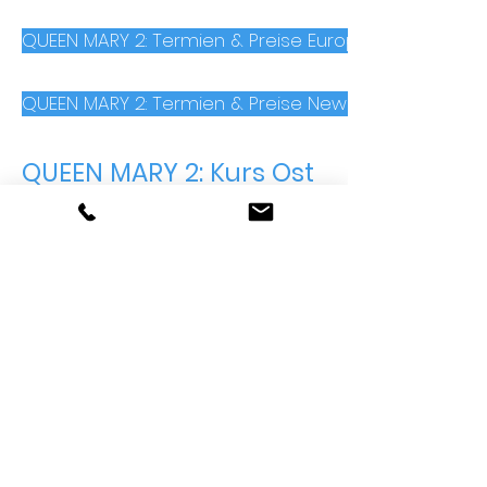
QUEEN MARY 2: Termien & Preise Europa - New York
QUEEN MARY 2: Termien & Preise New York - Europa
QUEE
N MARY 2:
Kurs Ost
- Ihre Vorteile (New York
- Eurpa):
Bei der Transatlantik-Passage von
New York nach Southampton
oder Hamburg können Sie in den
USA nach Herzenslust einkaufen,
denn auf der Rückreise sind keine
Gepäck-Gewichtsgrenzen zu
beachten.
Sie können Ihre Zeit in den USA