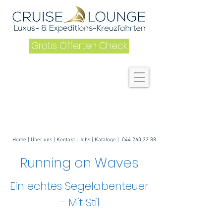
Gratis Offerten Check
Home
|
Über uns
| K
ontakt
|
Jobs
|
Kataloge
|
044 260 22 88
Running on Waves
Ein echtes Segelabenteuer
– Mit Stil