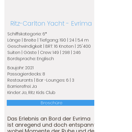
Ritz-Carlton Yacht - Evrima
Schiffskategorie: 6*
Länge | Breite | Tiefgang: 190 | 24 | 5.4 m
Geschwindigkeit | BRT: 16 Knoten | 25'400
​Suiten | Gäste | Crew: 149 | 298 | 246
​Bordsprache: Englisch
Baujahr: 2021
Passagierdecks: 8
Restaurants | Bar -Lounges: 6 | 3
Barrierefrei: Ja
Kinder: Ja, Ritz Kids Club
Broschüre
Das Erlebnis an Bord der Evrima
ist anregend und doch entspannt,
wobei Momente der Ruhe und des