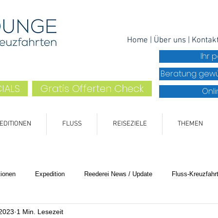
Home
|
Über uns
| K
ontak
Ihr 
Beratung gew
IALS
Gratis Offerten Check
Onl
EDITIONEN
FLUSS
REISEZIELE
THEMEN
tionen
Expedition
Reederei News / Update
Fluss-Kreuzfahr
 2023
1 Min. Lesezeit