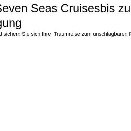
Seven Seas Cruisesbis z
gung
d sichern Sie sich Ihre  Traumreise zum unschlagbaren P