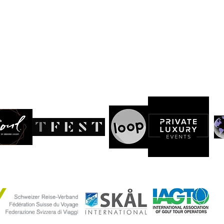
zerland
ed der internationalen
Luxury Travel Advisors
Community
de exklusiven by
Invitation only
Luxury Events eingeladen:
bände: