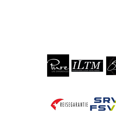
Dorfstr. 87 | 8706 Meilen | Swit
Tel +41 44 260 22 88
info@tctt.ch
TCTT
ist ein anerkanntes Mitgli
und wird regelmässig an folgen
TCTT
ist Mitglied folgender Ver