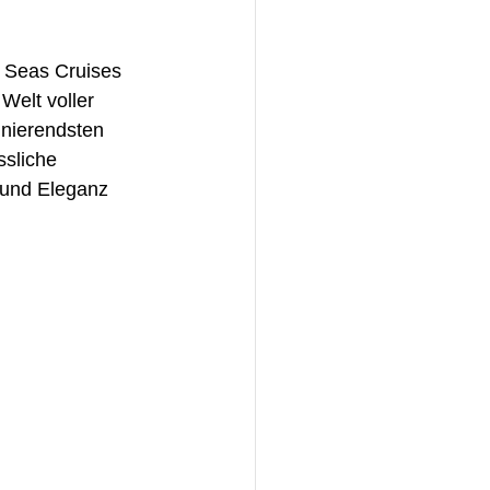
 Seas Cruises 
Welt voller 
inierendsten 
sliche 
 und Eleganz 