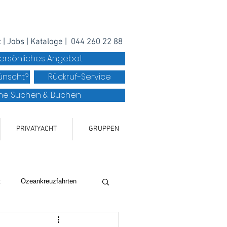
t
|
Jobs
|
Kataloge
|
044 260 22 88
persönliches Angebot
ünscht?
Rückruf-Service
ine Suchen & Buchen
PRIVATYACHT
GRUPPEN
t
Ozeankreuzfahrten