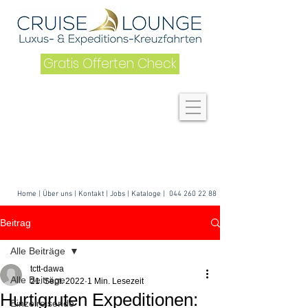
Gratis Offerten Check
Home
|
Über uns
| K
ontakt
|
Jobs
|
Kataloge
|
044 260 22 88
Beitrag
Alle Beiträge
tctt-dawa
Alle Beiträge
21. Sept. 2022
1 Min. Lesezeit
Hurtigruten Expeditionen:
Einzelreisende