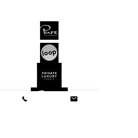
Dorfstr. 87 | 8706 Meilen | Switzerland
Tel
+41 44 260 22 88
info@tctt.ch