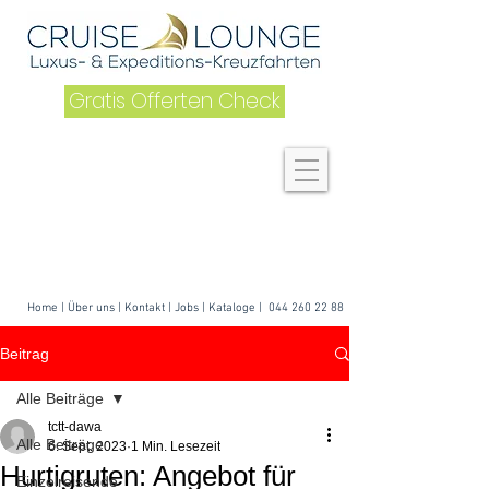
Gratis Offerten Check
Home
|
Über uns
| K
ontakt
|
Jobs
|
Kataloge
|
044 260 22 88
Beitrag
Alle Beiträge
tctt-dawa
Alle Beiträge
6. Sept. 2023
1 Min. Lesezeit
Hurtigruten: Angebot für
Einzelreisende