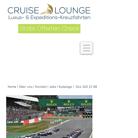
Gratis Offerten Check
Home
|
Über uns
| K
ontakt
|
Jobs
|
Kataloge
|
044 260 22 88