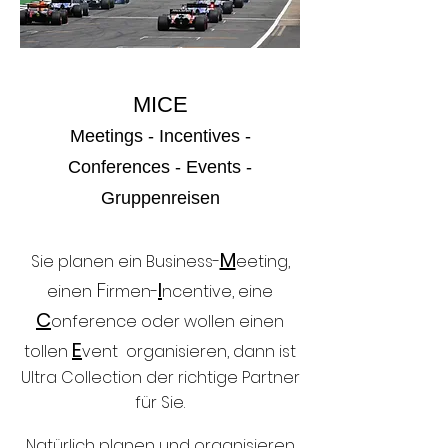
MICE
Meetings - Incentives -
Conferences - Events -
Gruppenreisen
M
Sie planen ein Business-
eeting,
F
I
einen
irmen-
ncentive, eine
C
onference oder wollen einen
E
tollen
vent organisieren, dann ist
Ultra Collection der richtige Partner
für Sie.
Natürlich planen und organisieren