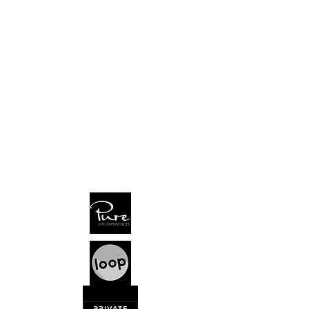
CruiseLounge
a brand of TCTT
Seefeldstr. 128 | 8008 Zürich | Switzerland
Dorfstr. 87 | 8706 Meilen | Switzerland
Tel
+41 44 260 22 88
info@tctt.ch