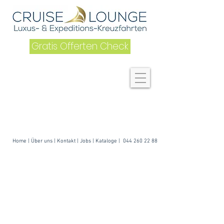
Gratis Offerten Check
Home
|
Über uns
| K
ontakt
|
Jobs
|
Kataloge
|
044 260 22 88