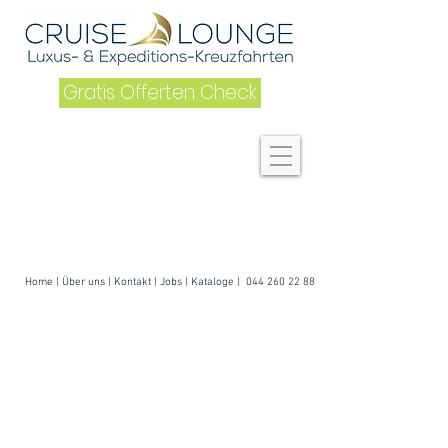
Gratis Offerten Check
Home
|
Über uns
| K
ontakt
|
Jobs
|
Kataloge
|
044 260 22 88