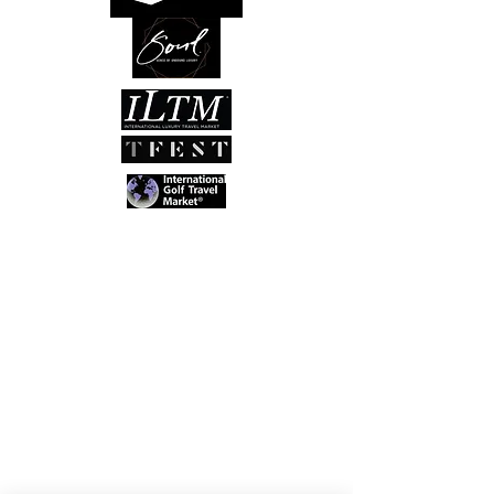
Kontakt
AGB's
Luxury inspirations
About the founder
Datenschutz
TCTT
ist ein anerkanntes Mitglied der
internationalen
Luxury Travel
Advisors
Community
und wird regelmässig an folgende exklusiven by
Invitation only
Luxury Events eingeladen: