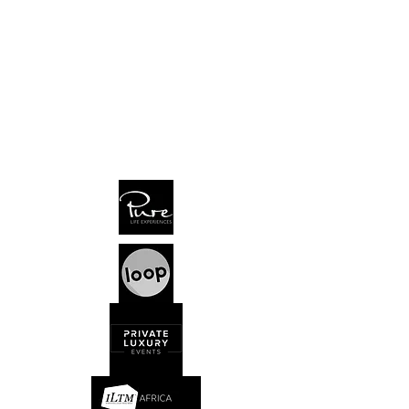
CruiseLounge
a brand of TCTT
Seefeldstr. 128 | 8008 Zürich | Switzerland
Dorfstr. 87 | 8706 Meilen | Switzerland
Tel
+41 44 260 22 88
info@tctt.ch